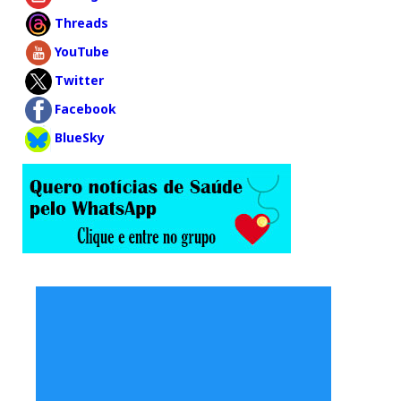
Threads
YouTube
Twitter
Facebook
BlueSky