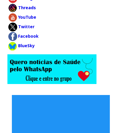
Threads
YouTube
Twitter
Facebook
BlueSky