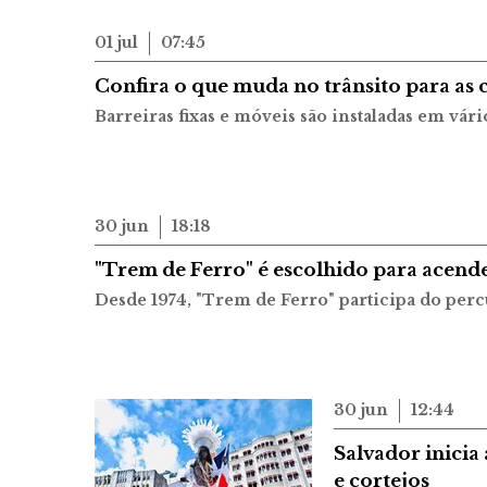
01 jul
07:45
Confira o que muda no trânsito para as 
Barreiras fixas e móveis são instaladas em vár
30 jun
18:18
"Trem de Ferro" é escolhido para acende
Desde 1974, "Trem de Ferro" participa do per
30 jun
12:44
Salvador inici
e cortejos