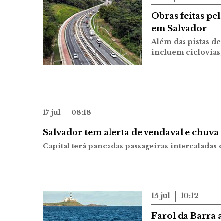
Obras feitas pe
em Salvador
Além das pistas de
incluem ciclovias,
17 jul
08:18
Salvador tem alerta de vendaval e chuva
Capital terá pancadas passageiras intercaladas
15 jul
10:12
Farol da Barra 