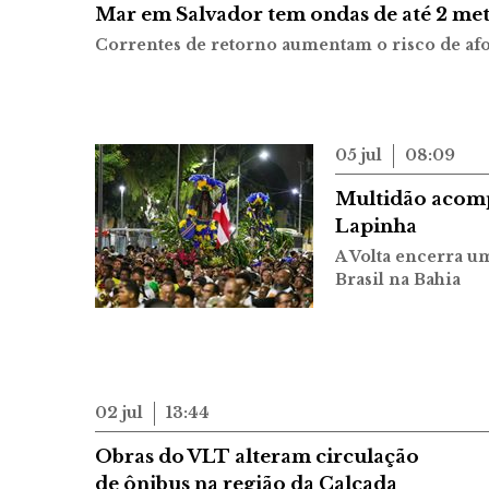
Mar em Salvador tem ondas de até 2 metr
Correntes de retorno aumentam o risco de a
05 jul
08:09
Multidão acomp
Lapinha
A Volta encerra u
Brasil na Bahia
02 jul
13:44
Obras do VLT alteram circulação
de ônibus na região da Calçada