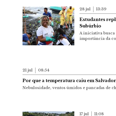
28 jul
13:39
Estudantes rep
Subúrbio
A iniciativa busca
importância da c
21 jul
08:54
Por que a temperatura caiu em Salvador 
Nebulosidade, ventos úmidos e pancadas de ch
17 jul
11:08