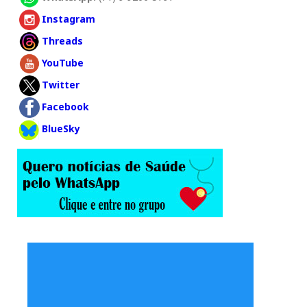
Instagram
Threads
YouTube
Twitter
Facebook
BlueSky