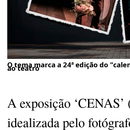
O tema marca a 24ª edição do "cal
ao teatro
A exposição ‘CENAS’ (
idealizada pelo fotógra