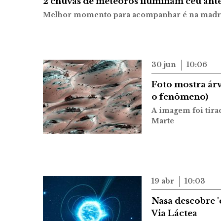
2 chuvas de meteoros iluminam céu antes
Melhor momento para acompanhar é na madruga
30 jun
10:06
Foto mostra ár
o fenômeno)
A imagem foi tira
Marte
19 abr
10:03
Nasa descobre '
Via Láctea