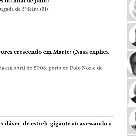
 do final de julho
da de 5ª feira (31)
vores crescendo em Marte? (Nasa explica
da em abril de 2008, perto do Polo Norte de
cadáver' de estrela gigante atravessando a