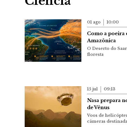
Ciência
01 ago
10:00
Como a poeira d
Amazônica
O Deserto do Saar
floresta
15 jul
09:13
Nasa prepara no
de Vênus
Voos de helicópte
câmeras destinada