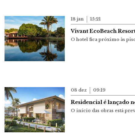
18 jan
15:21
Vivant EcoBeach Resor
O hotel fica próximo às pis
08 dez
09:19
Residencial é lançado 
O início das obras está pre