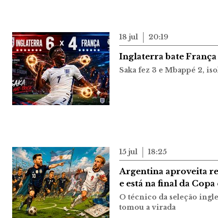
18 jul
20:19
Inglaterra bate França 
Saka fez 3 e Mbappé 2, iso
15 jul
18:25
Argentina aproveita re
e está na final da Cop
O técnico da seleção ingl
tomou a virada