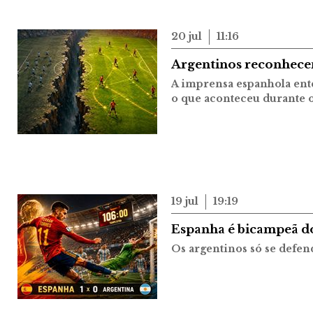
20 jul
11:16
Argentinos reconhecem
A imprensa espanhola ent
o que aconteceu durante o
19 jul
19:19
Espanha é bicampeã do
Os argentinos só se defen