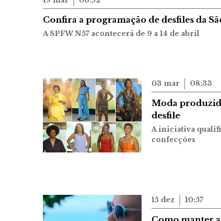
19 mar
06:52
Confira a programação de desfiles da S
A SPFW N57 acontecerá de 9 a 14 de abril
03 mar
08:33
Moda produzida
desfile
A iniciativa quali
confecções
15 dez
10:57
Como manter as