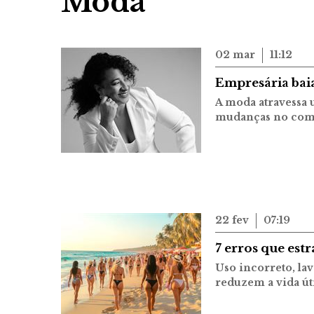
Moda
02 mar
11:12
Empresária bai
A moda atravessa 
mudanças no com
22 fev
07:19
7 erros que est
Uso incorreto, la
reduzem a vida út