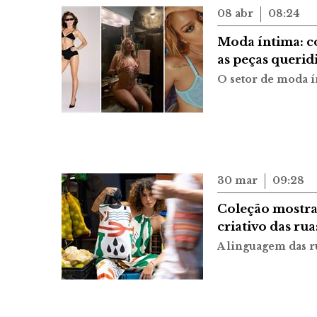
08 abr
08:24
Moda íntima: c
as peças querid
O setor de moda 
30 mar
09:28
Coleção mostra
criativo das ru
A linguagem das ru