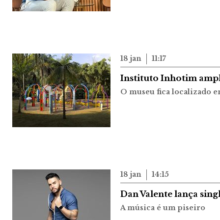
18 jan
11:17
Instituto Inhotim ampl
O museu fica localizado 
18 jan
14:15
Dan Valente lança sin
A música é um piseiro