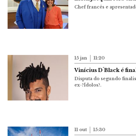
Chef francês e apresenta
15 jan
11:20
Vinícius D´Black é fin
Disputa do segundo finalis
ex-?Ídolos?.
11 out
15:30