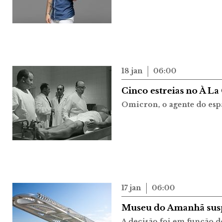
18 jan
06:00
Cinco estreias no À L
Omicron, o agente do espaç
17 jan
06:00
Museu do Amanhã suspe
A decisão foi em função d