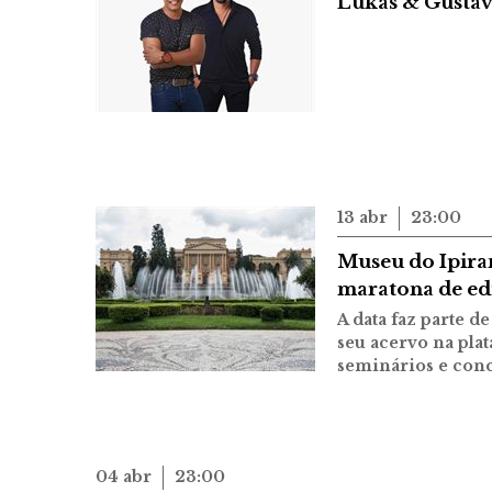
Lukas & Gustavo
13 abr
23:00
Museu do Ipira
maratona de edi
A data faz parte d
seu acervo na pla
seminários e con
04 abr
23:00