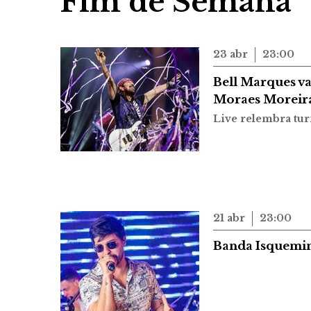
Fim de Semana
23 abr
23:00
Bell Marques v
Moraes Moreir
Live relembra turn
21 abr
23:00
Banda Isqueminh