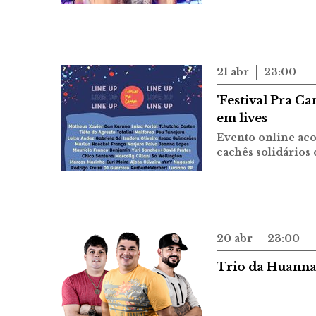
21 abr
23:00
'Festival Pra C
em lives
Evento online acon
cachês solidários
20 abr
23:00
Trio da Huanna 