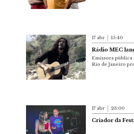
17 abr
15:40
Rádio MEC lanç
Emissora pública 
Rio de Janeiro pr
17 abr
23:00
Criador da Festa