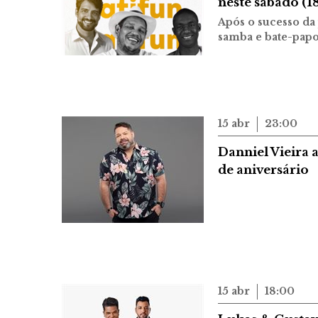
neste sábado (1
Após o sucesso da
samba e bate-papo 
15 abr
23:00
Danniel Vieira 
de aniversário
15 abr
18:00