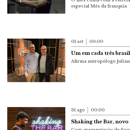
O mês conta com a estreia 
especial Mês da franquia
01 set
00:00
Um em cada três brasil
Afirma antropólogo Julia
31 ago
00:00
Shaking the Bar, novo 
Com apresentação de Facu