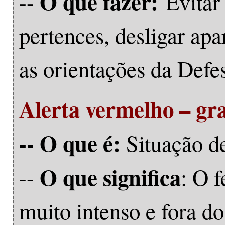
O que fazer:
--
Evitar
pertences, desligar apa
as orientações da Defes
Alerta vermelho – gr
-- O que é:
Situação d
O que significa
--
: O 
muito intenso e fora d