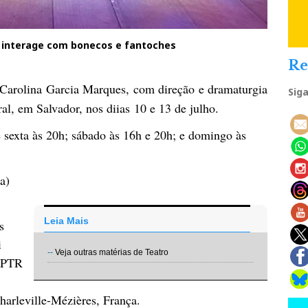
e interage com bonecos e fantoches
Re
a Carolina Garcia Marques, com direção e dramaturgia
Sig
al, em Salvador, nos diias 10 e 13 de julho.
e sexta às 20h; sábado às 16h e 20h; e domingo às
a)
Leia Mais
s
i
--
Veja outras matérias de Teatro
 APTR
harleville-Mézières, França.