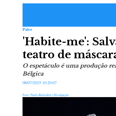
Palco
'Habite-me': Sal
teatro de máscar
O espetáculo é uma produção real
Bélgica
08/07/2025 10:20:07
Foto: Paulo Balardim | Divulgação