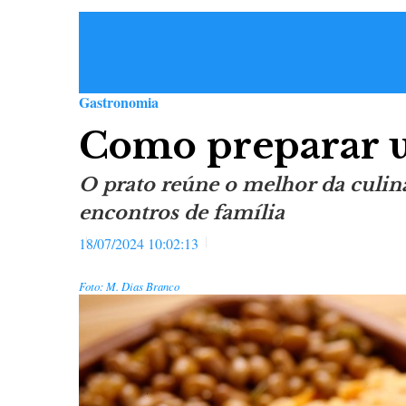
Gastronomia
Como preparar 
O prato reúne o melhor da culiná
encontros de família
18/07/2024 10:02:13
Foto: M. Dias Branco