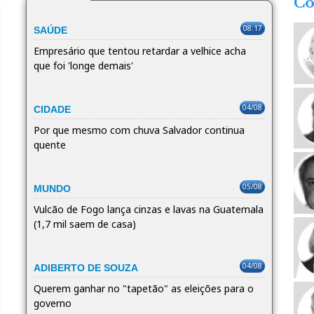
Co
08:17
SAÚDE
Empresário que tentou retardar a velhice acha
que foi 'longe demais'
04/08
CIDADE
Por que mesmo com chuva Salvador continua
quente
05/08
MUNDO
Vulcão de Fogo lança cinzas e lavas na Guatemala
(1,7 mil saem de casa)
04/08
ADIBERTO DE SOUZA
Querem ganhar no "tapetão" as eleições para o
governo