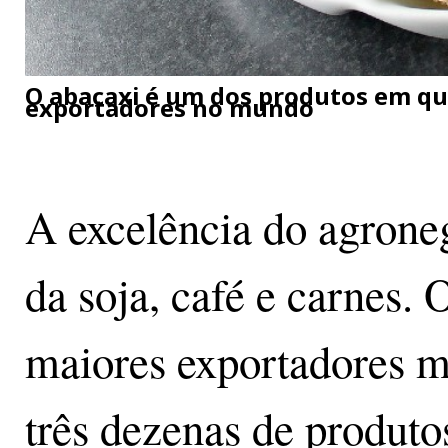
O abacaxi é um dos produtos em que 
exportadores no mundo
A excelência do agroneg
da soja, café e carnes. 
maiores exportadores m
três dezenas de produto