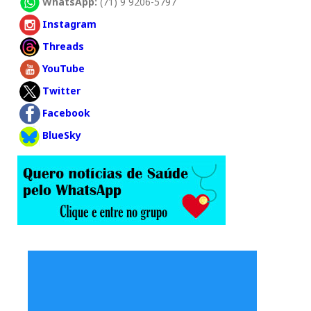
WhatsApp:
(71) 9 9206-5797
Instagram
Threads
YouTube
Twitter
Facebook
BlueSky