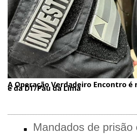
A Operação Verdadeiro Encontro é r
e da DT/Pau da Lima
Mandados de prisão 