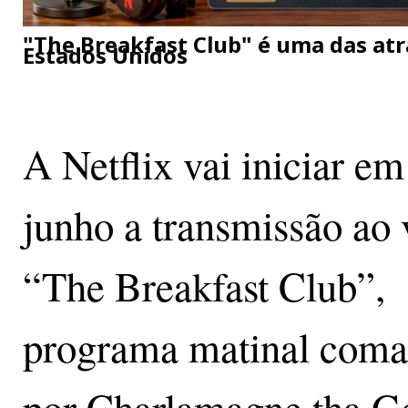
"The Breakfast Club" é uma das atr
Estados Unidos
A Netflix vai iniciar em
junho a transmissão ao 
“The Breakfast Club”,
programa matinal com
por Charlamagne tha G