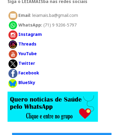
Siga o LEIAMAISba nas redes sociais
Email
: leiamais.ba@gmail.com
WhatsApp:
(71) 9 9206-5797
Instagram
Threads
YouTube
Twitter
Facebook
BlueSky