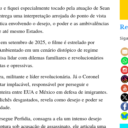
ra
e fiquei especialmente tocado pela atuação de Sean
trega uma interpretação arrojada do ponto de vista
ítica envolvendo o desejo, o poder e as ambivalências
Re
 e até mesmo Estados.
Sig
em setembro de 2025, o filme é estrelado por
Ambientado em um cenário distópico de regime
isa lidar com dilemas familiares e revolucionários
tas e opressivas.
a, militante e líder revolucionária. Já o Coronel
tar implacável, responsável por perseguir e
onteira entre EUA e México em defesa de imigrantes.
lichês desgastados, revela como desejo e poder se
edade.
egue Perfidia, consagra a ela um intenso desejo
aptura sob acusação de assassinato, ele articula uma