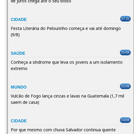
de juros chega até o seu bolso
07:32
CIDADE
Festa Literária do Pelourinho começa e vai até domingo
(9/8)
05/08
SAÚDE
Conheça a síndrome que leva os jovens a um isolamento
extremo
05/08
MUNDO
Vulcão de Fogo lança cinzas e lavas na Guatemala (1,7 mil
saem de casa)
04/08
CIDADE
Por que mesmo com chuva Salvador continua quente