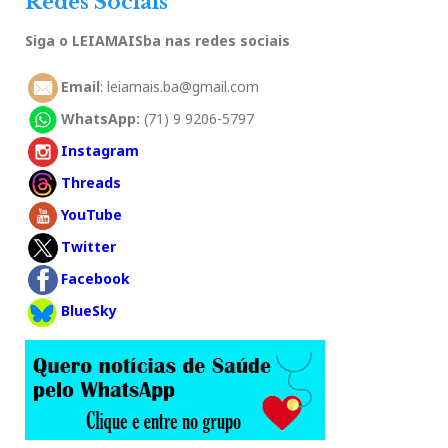
Redes Sociais
Siga o LEIAMAISba nas redes sociais
Email
: leiamais.ba@gmail.com
WhatsApp:
(71) 9 9206-5797
Instagram
Threads
YouTube
Twitter
Facebook
BlueSky