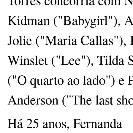
Torres concorria com N
Kidman ("Babygirl"), A
Jolie ("Maria Callas"),
Winslet ("Lee"), Tilda 
("O quarto ao lado") e
Anderson ("The last sho
Há 25 anos, Fernanda