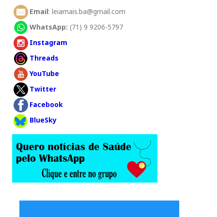
Email
: leiamais.ba@gmail.com
WhatsApp:
(71) 9 9206-5797
Instagram
Threads
YouTube
Twitter
Facebook
BlueSky