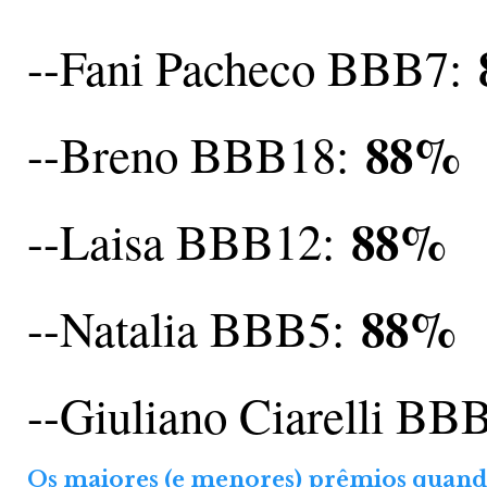
--Fani Pacheco BBB7:
88%
--Breno BBB18:
88%
--Laisa BBB12:
88%
--Natalia BBB5:
--Giuliano Ciarelli BB
Os maiores (e menores) prêmios quando