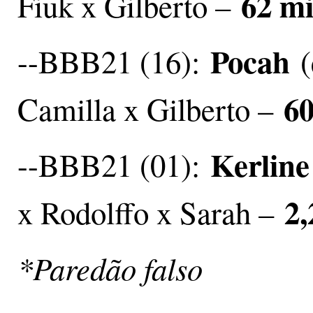
62 mi
Fiuk x Gilberto –
Pocah
--BBB21 (16):
(
60
Camilla x Gilberto –
Kerline
--BBB21 (01):
2,
x Rodolffo x Sarah –
*Paredão falso