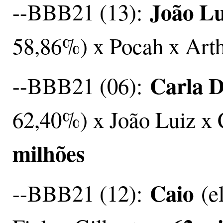
João Lu
--BBB21 (13):
58,86%) x Pocah x Art
Carla D
--BBB21 (06):
62,40%) x João Luiz x 
milhões
Caio
--BBB21 (12):
(e