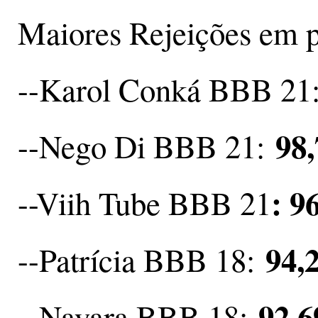
Maiores Rejeições em p
--Karol Conká BBB 21
98
--Nego Di BBB 21:
: 9
--Viih Tube BBB 21
94,
--Patrícia BBB 18:
92,
--Nayara BBB 18: