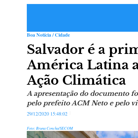
Boa Notícia / Cidade
Salvador é a pri
América Latina 
Ação Climática
A apresentação do documento foi 
pelo prefeito ACM Neto e pelo vi
29/12/2020 15:48:02
Foto: Bruna Concha/SECOM