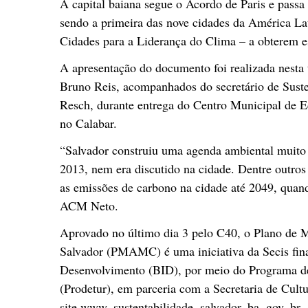
A capital baiana segue o Acordo de Paris e passa 
sendo a primeira das nove cidades da América L
Cidades para a Liderança do Clima – a obterem 
A apresentação do documento foi realizada nesta 
Bruno Reis, acompanhados do secretário de Susten
Resch, durante entrega do Centro Municipal de E
no Calabar.
“Salvador construiu uma agenda ambiental muito f
2013, nem era discutido na cidade. Dentre outros
as emissões de carbono na cidade até 2049, quand
ACM Neto.
Aprovado no último dia 3 pelo C40, o Plano de
Salvador (PMAMC) é uma iniciativa da Secis fin
Desenvolvimento (BID), por meio do Programa d
(Prodetur), em parceria com a Secretaria de Cultu
site www. sustentabilidade. salvador. ba. gov. br .