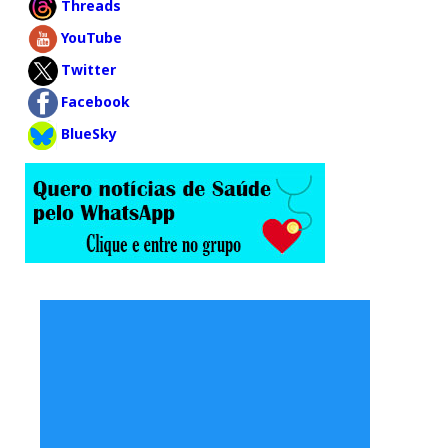
Threads
YouTube
Twitter
Facebook
BlueSky