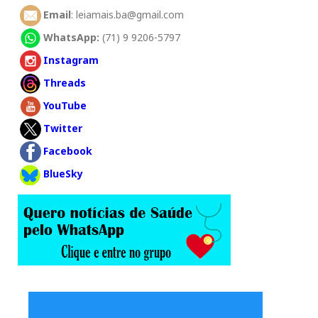
Email
: leiamais.ba@gmail.com
WhatsApp:
(71) 9 9206-5797
Instagram
Threads
YouTube
Twitter
Facebook
BlueSky