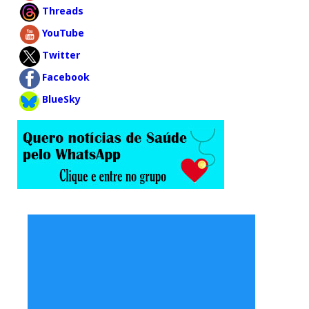
Threads
YouTube
Twitter
Facebook
BlueSky