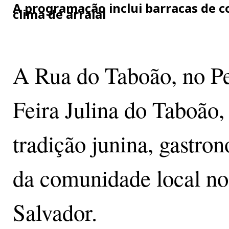
A programação inclui barracas de co
clima de arraial
A Rua do Taboão, no Pel
Feira Julina do Taboão,
tradição junina, gastro
da comunidade local no
Salvador.