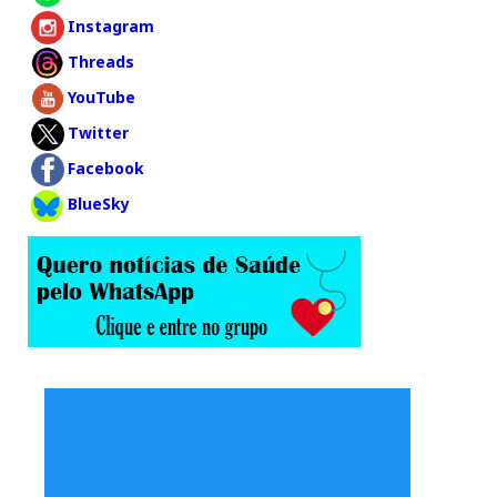
Instagram
Threads
YouTube
Twitter
Facebook
BlueSky