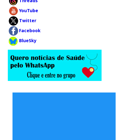
Threads
YouTube
Twitter
Facebook
BlueSky