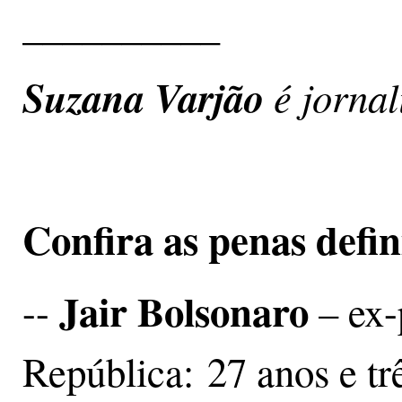
__________
Suzana Varjão
é jornali
Confira as penas defi
Jair Bolsonaro
--
– ex-
República: 27 anos e tr