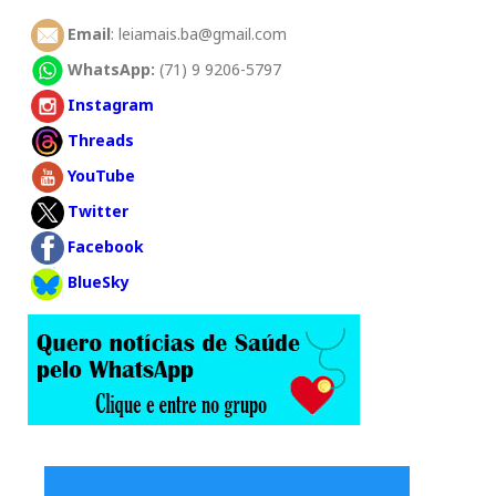
Email
: leiamais.ba@gmail.com
WhatsApp:
(71) 9 9206-5797
Instagram
Threads
YouTube
Twitter
Facebook
BlueSky