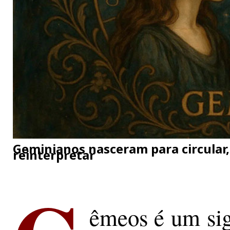
Geminianos nasceram para circular, d
reinterpretar
êmeos é um sig