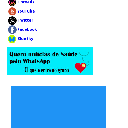
Threads
YouTube
Twitter
Facebook
BlueSky