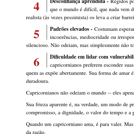
4
Desconfiança aprendida -
Regidos po
que o mundo é difícil, que nada vem de
realista (às vezes pessimista) os leva a criar bar
5
Padrões elevados -
Costumam esperar
incoerências, mediocridade ou irrespo
silencioso. Não odeiam, mas simplesmente não t
6
Dificuldade em lidar com vulnerabil
capricornianos preferem esconder suas
quem as expõe abertamente. Sua forma de amar é 
duradoura.
Capricornianos não odeiam o mundo -- eles apena
Sua frieza aparente é, na verdade, um modo de pr
compromisso, a dignidade, o valor do tempo e a 
Quando um capricorniano ama, é para valer. Mas até
da razão.