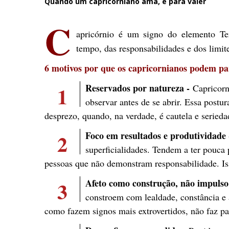
Quando um capricorniano ama, é para valer
C
apricórnio é um signo do elemento Ter
tempo, das responsabilidades e dos limit
6 motivos por que os capricornianos podem par
1
Reservados por natureza -
Capricorn
observar antes de se abrir. Essa postu
desprezo, quando, na verdade, é cautela e serieda
2
Foco em resultados e produtividade
superficialidades. Tendem a ter pouca
pessoas que não demonstram responsabilidade. I
3
Afeto como construção, não impulso
constroem com lealdade, constância e 
como fazem signos mais extrovertidos, não faz p