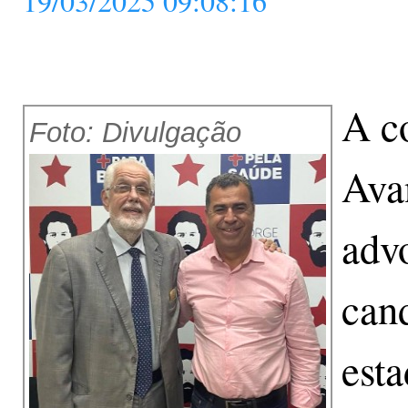
19/03/2025 09:08:16
A co
Foto: Divulgação
Avan
adv
cand
esta