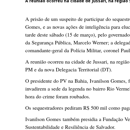
A reunião ocorreu na cidade de Jussari, na região 
A prisão de um suspeito de participar do sequestr
Gomes, e as novas ações de inteligência para eluc
tarde deste sábado (15 de março), pelo governad
da Segurança Pública, Marcelo Werner; a delegada
comandante-geral da Polícia Militar, coronel Pau
A reunião ocorreu na cidade de Jussari, na regiã
PM e da nova Delegacia Territorial (DT).
O presidente do PV na Bahia, Ivanilson Gomes, fo
invadirem a sede da legenda no bairro Rio Verme
hora do crime foram roubados.
Os sequestradores pediram R$ 500 mil como paga
Ivanilson Gomes também presidia a Fundação Verd
Sustentabilidade e Resiliência de Salvador.