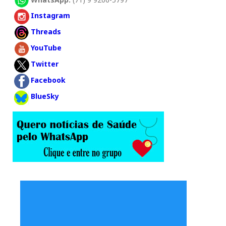
Instagram
Threads
YouTube
Twitter
Facebook
BlueSky