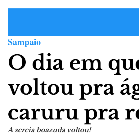
Sampaio
O dia em que
voltou pra á
caruru pra r
A sereia boazuda voltou!