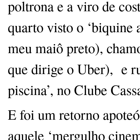
poltrona e a viro de cos
quarto visto o ‘biquine 
meu maiô preto), chamo
que dirige o Uber), e 
piscina’, no Clube Cass
E foi um retorno apoteót
aquele ‘mergulho cinem