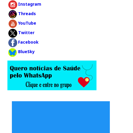
Instagram
Threads
YouTube
Twitter
Facebook
BlueSky