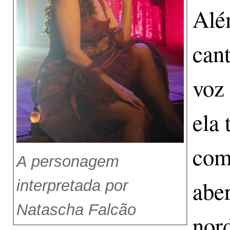
Alé
cant
voz
ela
com
A personagem
abe
interpretada por
Natascha Falcão
nord