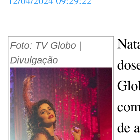
12/04/2024 09:29:22
Nat
Foto: TV Globo |
Divulgação
dos
Glo
com
de a