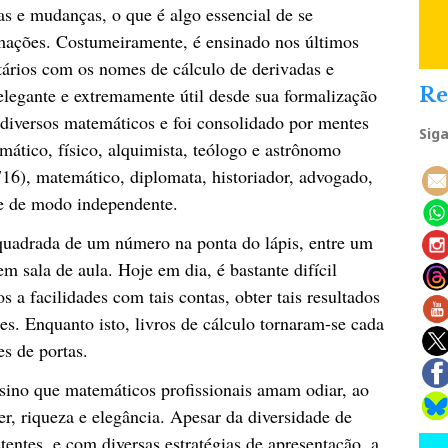
xas e mudanças, o que é algo essencial de se
ações. Costumeiramente, é ensinado nos últimos
itários com os nomes de cálculo de derivadas e
elegante e extremamente útil desde sua formalização
Re
e diversos matemáticos e foi consolidado por mentes
Sig
ático, físico, alquimista, teólogo e astrônomo
716), matemático, diplomata, historiador, advogado,
que de modo independente.
 quadrada de um número na ponta do lápis, entre um
 sala de aula. Hoje em dia, é bastante difícil
 a facilidades com tais contas, obter tais resultados
. Enquanto isto, livros de cálculo tornaram-se cada
s de portas.
nsino que matemáticos profissionais amam odiar, ao
, riqueza e elegância. Apesar da diversidade de
entes, e com diversas estratégias de apresentação, a