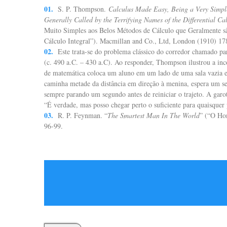
S. P. Thompson.
Calculus Made Easy, Being a Very Simple
Generally Called by the Terrifying Names of the Differential Ca
Muito Simples aos Belos Métodos de Cálculo que Geralmente s
Cálculo Integral”). Macmillan and Co., Ltd, London (1910) 17
Este trata-se do problema clássico do corredor chamado pa
(c. 490 a.C. – 430 a.C). Ao responder, Thompson ilustrou a i
de matemática coloca um aluno em um lado de uma sala vazia 
caminha metade da distância em direção à menina, espera um se
sempre parando um segundo antes de reiniciar o trajeto. A gar
“É verdade, mas posso chegar perto o suficiente para quaisquer 
R. P. Feynman. “
The Smartest Man In The World
” (“O Ho
96-99.