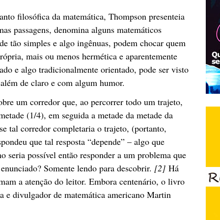
anto filosófica da matemática, Thompson presenteia
mas passagens, denomina alguns matemáticos
, de tão simples e algo ingênuas, podem chocar quem
rópria, mais ou menos hermética e aparentemente
ado e algo tradicionalmente orientado, pode ser visto
es, além de claro e com algum humor.
obre um corredor que, ao percorrer todo um trajeto,
 metade (1/4), em seguida a metade da metade da
se tal corredor completaria o trajeto, (portanto,
spondeu que tal resposta “depende” – algo que
mo seria possível então responder a um problema que
 enunciado? Somente lendo para descobrir.
[2]
Há
am a atenção do leitor. Embora centenário, o livro
sta e divulgador de matemática americano Martin