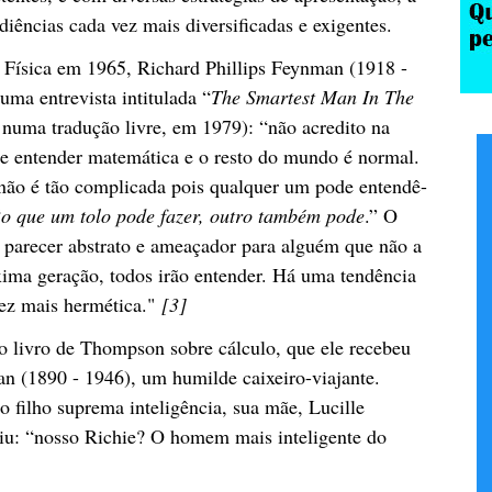
diências cada vez mais diversificadas e exigentes.
e Física em 1965, Richard Phillips Feynman (1918 -
uma entrevista intitulada “
The Smartest Man In The
uma tradução livre, em 1979): “não acredito na
de entender matemática e o resto do mundo é normal.
não é tão complicada pois qualquer um pode entendê-
“
o que um tolo pode fazer, outro também pode
.” O
 parecer abstrato e ameaçador para alguém que não a
xima geração, todos irão entender. Há uma tendência
vez mais hermética."
[3]
io livro de Thompson sobre cálculo, que ele recebeu
an (1890 - 1946), um humilde caixeiro-viajante.
ao filho suprema inteligência, sua mãe, Lucille
uiu: “nosso Richie? O homem mais inteligente do