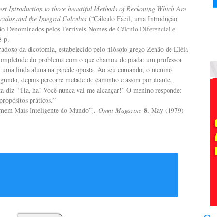
st Introduction to those beautiful Methods of Reckoning Which Are
lculus and the Integral Calculus
(“Cálculo Fácil, uma Introdução
ão Denominados pelos Terríveis Nomes de Cálculo Diferencial e
8 p.
radoxo da dicotomia, estabelecido pelo filósofo grego Zenão de Eléia
ncompletude do problema com o que chamou de piada: um professor
e uma linda aluna na parede oposta. Ao seu comando, o menino
gundo, depois percorre metade do caminho e assim por diante,
ota diz: “Ha, ha! Você nunca vai me alcançar!” O menino responde:
propósitos práticos.”
8
mem Mais Inteligente do Mundo”).
Omni Magazine
, May (1979)