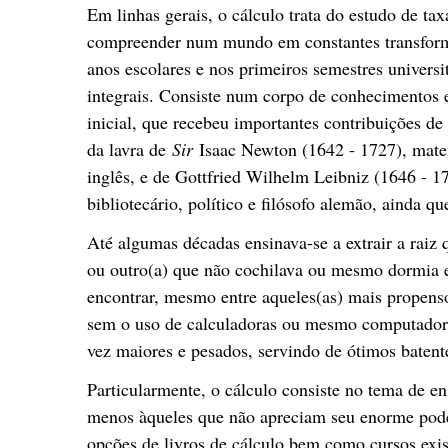
Em linhas gerais, o cálculo trata do estudo de ta
compreender num mundo em constantes transform
anos escolares e nos primeiros semestres univers
integrais. Consiste num corpo de conhecimentos 
inicial, que recebeu importantes contribuições d
da lavra de
Sir
Isaac Newton (1642 - 1727), matem
inglês, e de Gottfried Wilhelm Leibniz (1646 - 1
bibliotecário, político e filósofo alemão, ainda 
Até algumas décadas ensinava-se a extrair a raiz
ou outro(a) que não cochilava ou mesmo dormia em
encontrar, mesmo entre aqueles(as) mais propensos
sem o uso de calculadoras ou mesmo computadores
vez maiores e pesados, servindo de ótimos batente
Particularmente, o cálculo consiste no tema de e
menos àqueles que não apreciam seu enorme poder
opções de livros de cálculo bem como cursos exist