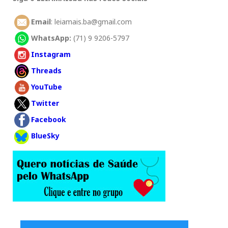
Email
: leiamais.ba@gmail.com
WhatsApp:
(71) 9 9206-5797
Instagram
Threads
YouTube
Twitter
Facebook
BlueSky