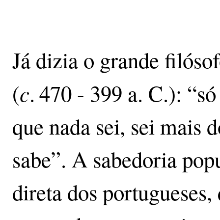
Já dizia o grande filóso
c
(
. 470 - 399 a. C.): “s
que nada sei, sei mais 
sabe”. A sabedoria popu
direta dos portugueses