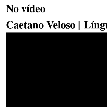
No vídeo
Caetano Veloso | Líng