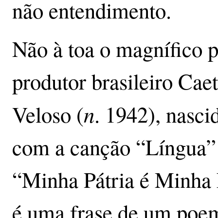
não entendimento.
Não à toa o magnífico po
produtor brasileiro Ca
n
Veloso (
. 1942), nasci
com a canção “Língua” 
“Minha Pátria é Minha 
é uma frase de um poe