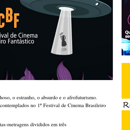
ilhoso, o estranho, o absurdo e o afrofuturismo.
 contemplados no 1º Festival de Cinema Brasileiro
rtas-metragens divididos em três