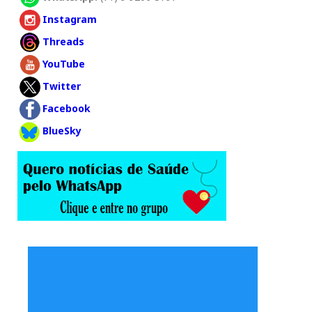
Instagram
Threads
YouTube
Twitter
Facebook
BlueSky