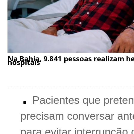
Na Bahia, 9.841 pessoas realizam h
hospitais
Pacientes que preten
precisam conversar an
para evitar interrupção