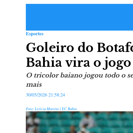
Esportes
Goleiro do Botaf
Bahia vira o jog
O tricolor baiano jogou todo o 
mais
30/05/2026 21:58:24
Foto: Letícia Martins | EC Bahia