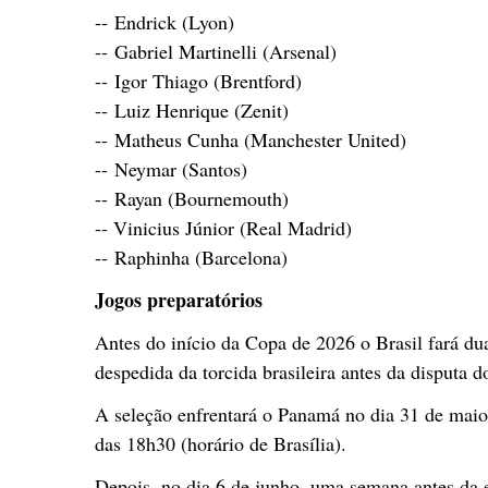
-- Endrick (Lyon)
-- Gabriel Martinelli (Arsenal)
-- Igor Thiago (Brentford)
-- Luiz Henrique (Zenit)
-- Matheus Cunha (Manchester United)
-- Neymar (Santos)
-- Rayan (Bournemouth)
-- Vinicius Júnior (Real Madrid)
-- Raphinha (Barcelona)
Jogos preparatórios
Antes do início da Copa de 2026 o Brasil fará dua
despedida da torcida brasileira antes da disputa 
A seleção enfrentará o Panamá no dia 31 de maio 
das 18h30 (horário de Brasília).
Depois, no dia 6 de junho, uma semana antes da e