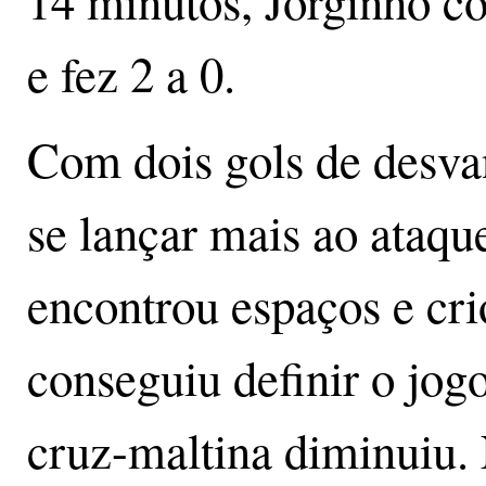
14 minutos, Jorginho c
e fez 2 a 0.
Com dois gols de desva
se lançar mais ao ata
encontrou espaços e cr
conseguiu definir o jog
cruz-maltina diminuiu.