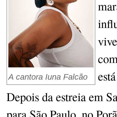
mar
infl
vive
com
está
A cantora Iuna Falcão
Depois da estreia em Sa
para São Paulo, no Porã